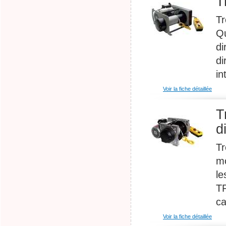
T
Tr
Qu
di
di
in
Voir la fiche détaillée
T
d
Tr
mo
le
TR
ca
Voir la fiche détaillée