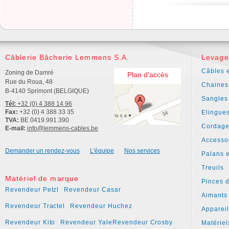
Câblerie Bâcherie Lemmens S.A.
Levage
Câbles e
Zoning de Damré
Plan d'accès
Rue du Roua, 48
Chaines
B-4140 Sprimont (BELGIQUE)
Sangles
Tél:
+32 (0) 4 388 14 96
Fax:
+32 (0) 4 388 33 35
Elingue
TVA:
BE 0419.991.390
Cordage
E-mail:
info@lemmens-cables.be
Accesso
Demander un rendez-vous
L'équipe
Nos services
Palans e
Treuils
Matériel de marque
Pinces 
Revendeur Petzl
Revendeur Casar
Aimants
Revendeur Tractel
Revendeur Huchez
Apparei
Revendeur Kito
Revendeur Yale
Revendeur Crosby
Matériel