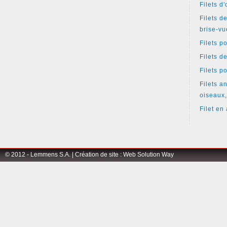
Filets d
Filets d
brise-vu
Filets p
Filets d
Filets p
Filets an
oiseaux,
Filet en 
© 2012 - Lemmens S.A. |
Création de site
:
Web Solution Way