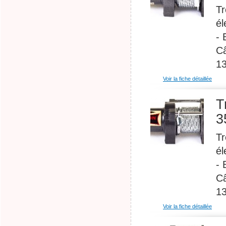
Tr
él
- 
Câ
13
Voir la fiche détaillée
T
3
Tr
él
- 
Câ
13
Voir la fiche détaillée