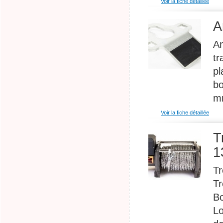
Voir la fiche détaillée
A
An
tr
pl
bo
mm
Voir la fiche détaillée
T
1
Tr
Tr
Bo
Lo