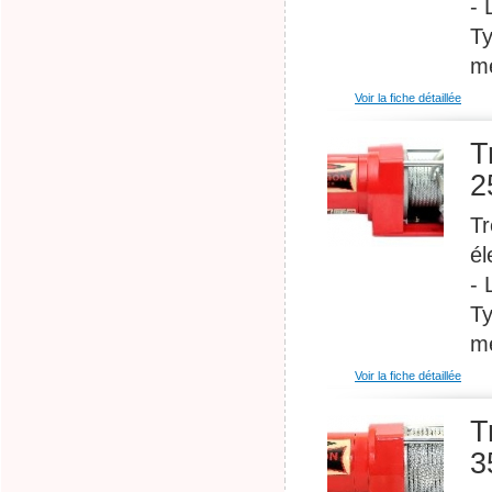
- 
Ty
mé
Voir la fiche détaillée
T
2
Tr
él
- 
Ty
mé
Voir la fiche détaillée
T
3