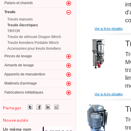
Palans et chariots
in
d'
Treuils
co
Treuils manuels
Treuils électriques
Voir la fiche détaillée
TIRFOR
Treuils de véhicule Dragon Winch
T
Treuils forestiers Portable Winch
Accessoires pour treuils forestiers
Tr
Pinces de levage
MO
Aimants de levage
tr
Appareils de manutention
li
Matériels d'arrimage
mo
Fabrications métalliques
Voir la fiche détaillée
T
Partager
Tr
Nouveautés
tr
Un même nom