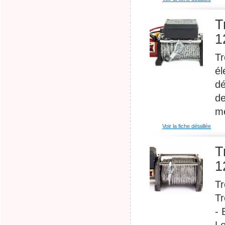
T
1
Tr
él
dé
de
mé
Voir la fiche détaillée
T
1
Tr
Tr
- 
Lo