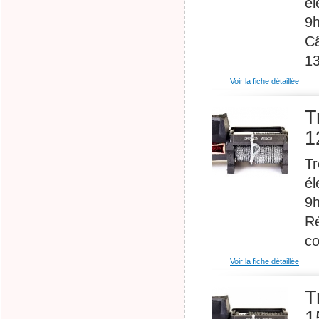
él
9h
Câ
13
Voir la fiche détaillée
T
1
Tr
él
9h
Ré
co
Voir la fiche détaillée
T
1