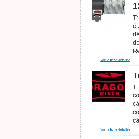
1
Tr
él
dé
de
Ré
Voir la fiche détaillée
T
Tr
co
câ
co
câ
Voir la fiche détaillée