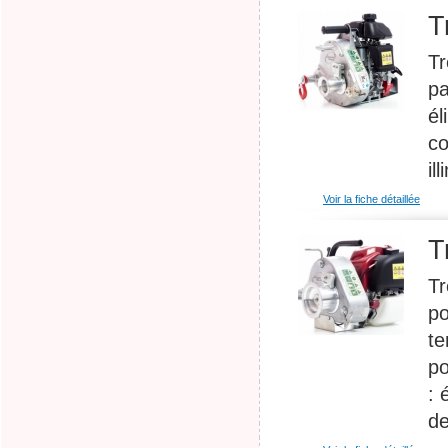
T
Tr
pa
él
co
il
Voir la fiche détaillée
T
Tr
po
te
po
: 
de