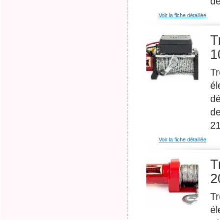
de
Voir la fiche détaillée
T
1
Tr
él
dé
de
21
Voir la fiche détaillée
T
2
Tr
él