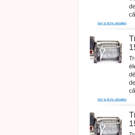
de
câ
Voir la fiche détaillée
T
1
Tr
él
dé
de
câ
Voir la fiche détaillée
T
1
Tr