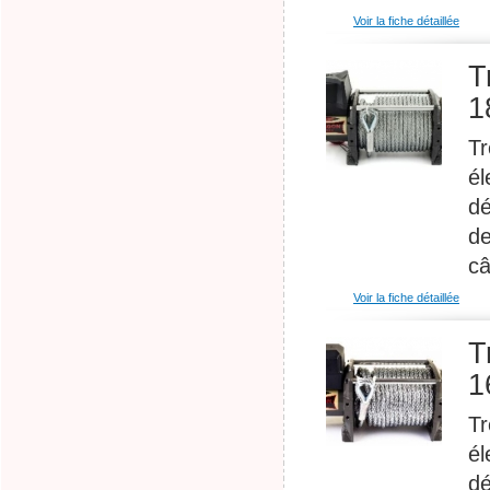
Voir la fiche détaillée
T
1
Tr
él
dé
de
câ
Voir la fiche détaillée
T
1
Tr
él
dé