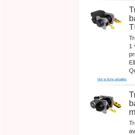
T
b
T
Tr
1 
pr
El
Qu
Voir la fiche détaillée
T
b
m
Tr
av