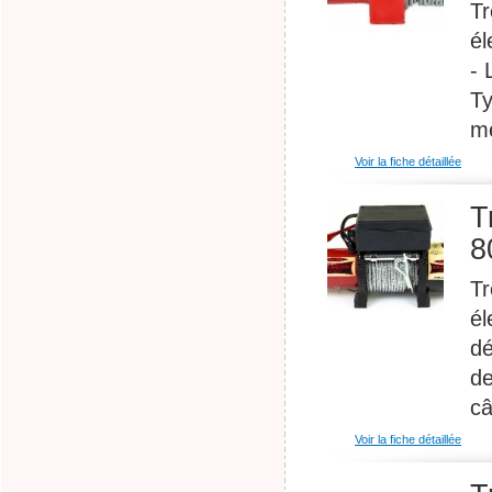
Tr
él
- 
Ty
mé
Voir la fiche détaillée
T
8
Tr
él
dé
de
câ
Voir la fiche détaillée