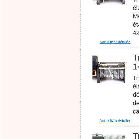
él
Mo
ét
42
Voir la fiche détaillée
T
1
Tr
él
dé
de
câ
Voir la fiche détaillée
T