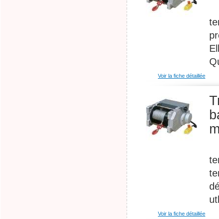
Tr
te
pr
El
Qu
Voir la fiche détaillée
T
b
m
Tr
te
te
dé
ut
Voir la fiche détaillée