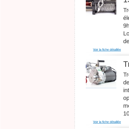
Tr
él
9h
Lo
de
Voir la fiche détaillée
T
Tr
de
in
op
mè
10
Voir la fiche détaillée