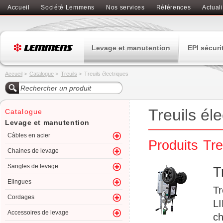
Accueil
Société Lemmens
Nos services
Références
Actuali
Levage et manutention
EPI sécuri
Accueil
>
Catalogue
>
Treuils
>
Treuils électriques
Treuils él
Catalogue
Levage et manutention
Câbles en acier
Produits Tre
Chaines de levage
Sangles de levage
T
Elingues
Tr
Cordages
LI
Accessoires de levage
ch