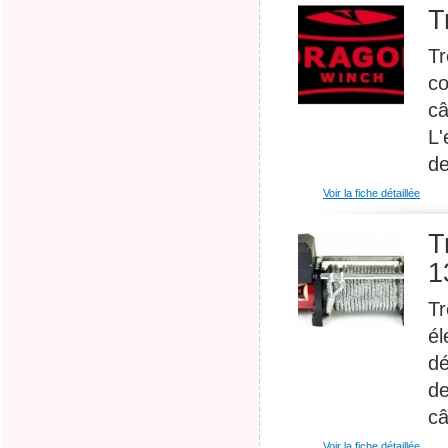
T
Tr
co
câ
L'
de
Voir la fiche détaillée
T
1
Tr
él
dé
de
câ
Voir la fiche détaillée