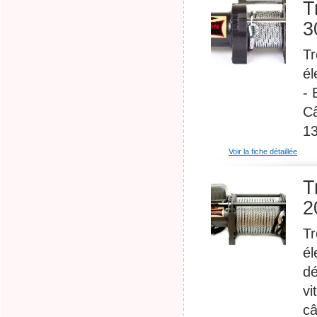
T
3
Tr
él
- 
Câ
13
Voir la fiche détaillée
T
2
Tr
él
dé
vi
câ