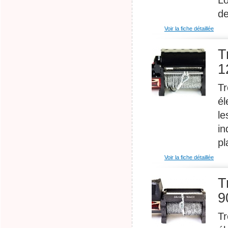
de
Voir la fiche détaillée
T
1
Tr
él
le
in
pl
Voir la fiche détaillée
T
9
Tr