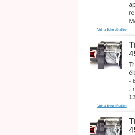
ap
re
Ma
Voir la fiche détaillée
T
4
Tr
él
- 
: 
13
Voir la fiche détaillée
T
4