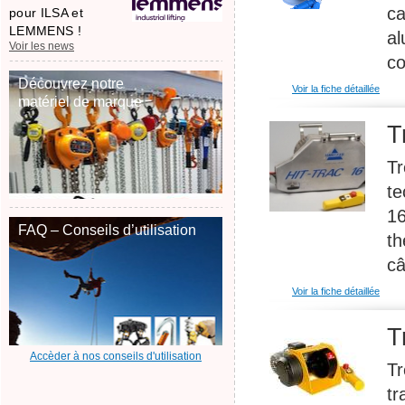
ca
pour ILSA et
LEMMENS !
al
Voir les news
co
Découvrez notre
Voir la fiche détaillée
matériel de marque
T
Tr
te
16
FAQ – Conseils d’utilisation
th
câ
Voir la fiche détaillée
T
Accèder à nos conseils d'utilisation
Tr
tr