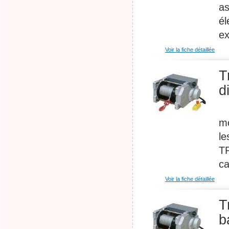
as
él
ex
Voir la fiche détaillée
T
d
Tr
mo
le
TR
ca
Voir la fiche détaillée
T
b