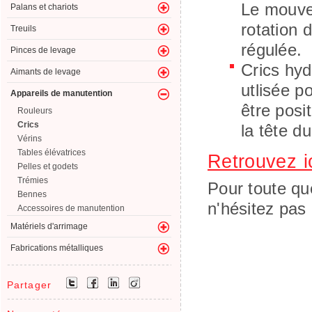
Le mouve
Palans et chariots
rotation 
Treuils
régulée.
Pinces de levage
Crics hyd
Aimants de levage
utlisée p
Appareils de manutention
être posi
Rouleurs
Crics
la tête du
Vérins
Tables élévatrices
Retrouvez i
Pelles et godets
Trémies
Pour toute qu
Bennes
n'hésitez pas
Accessoires de manutention
Matériels d'arrimage
Fabrications métalliques
Partager