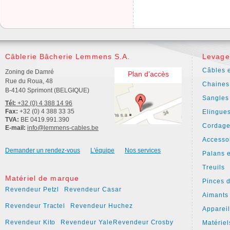
Câblerie Bâcherie Lemmens S.A.
Levage
Câbles e
Zoning de Damré
Plan d'accès
Rue du Roua, 48
Chaines
B-4140 Sprimont (BELGIQUE)
Sangles
Tél:
+32 (0) 4 388 14 96
Fax:
+32 (0) 4 388 33 35
Elingue
TVA:
BE 0419.991.390
Cordage
E-mail:
info@lemmens-cables.be
Accesso
Demander un rendez-vous
L'équipe
Nos services
Palans e
Treuils
Matériel de marque
Pinces 
Revendeur Petzl
Revendeur Casar
Aimants
Revendeur Tractel
Revendeur Huchez
Apparei
Revendeur Kito
Revendeur Yale
Revendeur Crosby
Matériel