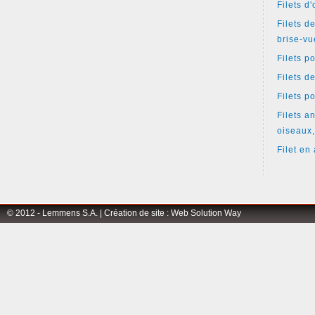
Filets d
Filets d
brise-vu
Filets p
Filets d
Filets p
Filets an
oiseaux,
Filet en 
© 2012 - Lemmens S.A. |
Création de site
:
Web Solution Way