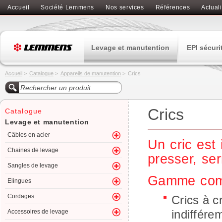
Accueil
Société Lemmens
Nos services
Références
Actuali
Levage et manutention
EPI sécuri
Accueil
>
Catalogue
>
Appareils de manutention
>
Crics
Crics
Catalogue
Levage et manutention
Câbles en acier
Un cric est 
Chaines de levage
presser, ser
Sangles de levage
Gamme comp
Elingues
Cordages
Crics à c
indifférem
Accessoires de levage