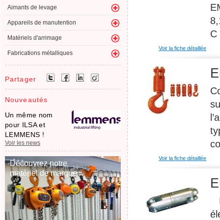
E
Aimants de levage
8,
Appareils de manutention
C
Matériels d'arrimage
Voir la fiche détaillée
Fabrications métalliques
E
Partager
Co
Nouveautés
su
Un même nom
l’
pour ILSA et
ty
LEMMENS !
co
Voir les news
Voir la fiche détaillée
Découvrez notre
matériel de marque
E
Em
él