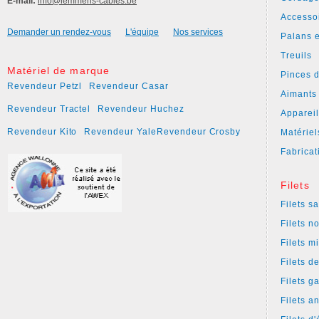
E-mail:
info@lemmens-cables.be
Accesso
Demander un rendez-vous
L'équipe
Nos services
Palans e
Treuils
Matériel de marque
Pinces 
Revendeur Petzl
Revendeur Casar
Aimants
Revendeur Tractel
Revendeur Huchez
Apparei
Revendeur Kito
Revendeur Yale
Revendeur Crosby
Matériel
Fabricat
Filets
Filets s
Filets n
Filets m
Filets d
Filets g
Filets a