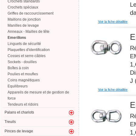
Crochets standards
Le
Crochets spéciaux
da
Griffes de raccourcissement
Maillons de jonction
Voir la fiche détaillée
Manilles de levage
Anneaux - Mailles de tête
E
Emerillons
Linguets de sécurité
Ré
Plaquettes d'identification
E
Cosses et serre-câbles
Sockets - douilles
1,
Boîtes à coin
D
Poulies et moufles
J
Coins magnétiques
Equilibreurs
Voir la fiche détaillée
Appareils de mesure et de gestion de
force
E
Tendeurs et ridoirs
Palans et chariots
Ré
Treuils
E
1,
Pinces de levage