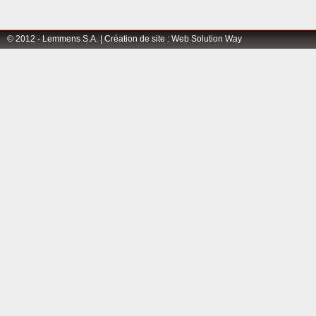
© 2012 - Lemmens S.A. |
Création de site
:
Web Solution Way