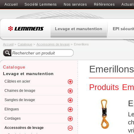
Accueil
Société Lemmens
Nos services
Références
Actuali
Levage et manutention
EPI sécuri
Accueil
>
Catalogue
>
Accessoires de levage
>
Emerillons
Emerillons
Catalogue
Levage et manutention
Câbles en acier
Produits Eme
Chaines de levage
Sangles de levage
E
Elingues
Le
Cordages
ch
Accessoires de levage
vr