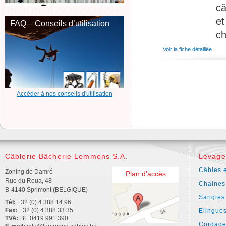
câ
et
FAQ – Conseils d’utilisation
ch
Voir la fiche détaillée
Accèder à nos conseils d'utilisation
Câblerie Bâcherie Lemmens S.A.
Levage
Câbles e
Zoning de Damré
Plan d'accès
Rue du Roua, 48
Chaines
B-4140 Sprimont (BELGIQUE)
Sangles
Tél:
+32 (0) 4 388 14 96
Fax:
+32 (0) 4 388 33 35
Elingue
TVA:
BE 0419.991.390
Cordage