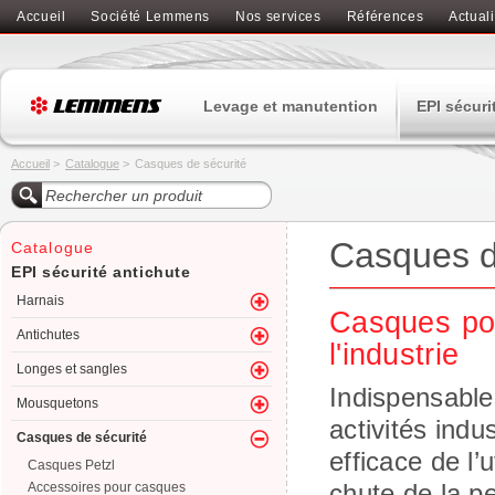
Accueil
Société Lemmens
Nos services
Références
Actuali
Levage et manutention
EPI sécuri
Accueil
>
Catalogue
>
Casques de sécurité
Casques d
Catalogue
EPI sécurité antichute
Harnais
Casques pou
Antichutes
l'industrie
Longes et sangles
Indispensable
Mousquetons
activités indu
Casques de sécurité
efficace de l’
Casques Petzl
chute de la p
Accessoires pour casques