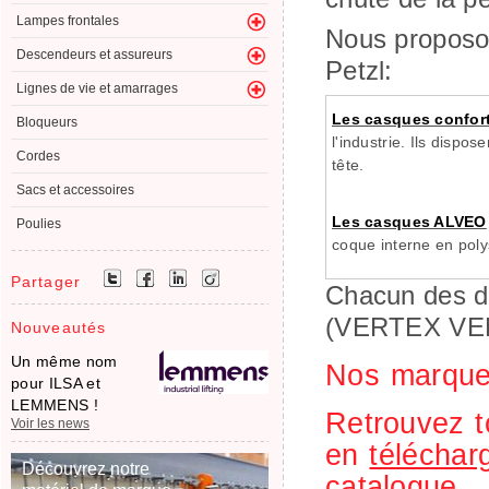
Lampes frontales
Nous proposo
Descendeurs et assureurs
Petzl:
Lignes de vie et amarrages
Les casques confor
Bloqueurs
l'industrie. Ils dispo
Cordes
tête.
Sacs et accessoires
Les casques ALVEO
Poulies
coque interne en polys
Partager
Chacun des de
(VERTEX VE
Nouveautés
Un même nom
Nos marques
pour ILSA et
LEMMENS !
Retrouvez t
Voir les news
en
téléchar
Découvrez notre
catalogue.