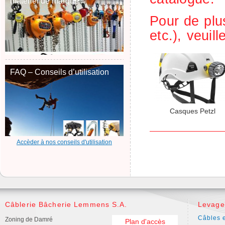
matériel de marque
Pour de plus
etc.), veuil
FAQ – Conseils d’utilisation
Casques Petzl
Accèder à nos conseils d'utilisation
Câblerie Bâcherie Lemmens S.A.
Levage
Câbles e
Zoning de Damré
Plan d'accès