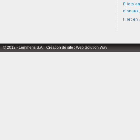
Filets an
oiseaux,
Filet en 
© 2012 - Lemmens S.A. |
Création de site
:
Web Solution Way