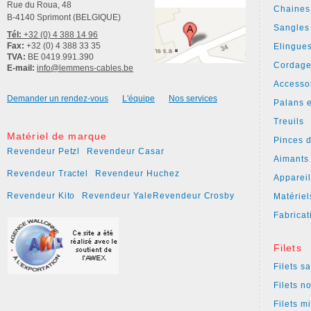
Rue du Roua, 48
Chaines
B-4140 Sprimont (BELGIQUE)
Sangles
Tél:
+32 (0) 4 388 14 96
Fax:
+32 (0) 4 388 33 35
Elingue
TVA:
BE 0419.991.390
Cordage
E-mail:
info@lemmens-cables.be
Accesso
Demander un rendez-vous
L'équipe
Nos services
Palans e
Treuils
Matériel de marque
Pinces 
Revendeur Petzl
Revendeur Casar
Aimants
Revendeur Tractel
Revendeur Huchez
Apparei
Revendeur Kito
Revendeur Yale
Revendeur Crosby
Matériel
Fabricat
Filets
Filets s
Filets n
Filets m