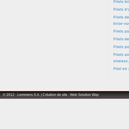
Filets b
Filets d
Filets d
brise-vu
Filets p
Filets d
Filets p
Filets an
oiseaux,
Filet en 
© 2012 - Lemmens S.A. |
Création de site
:
Web Solution Way