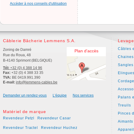
Accèder à nos conseils d'utilisation
Câblerie Bâcherie Lemmens S.A.
Levage
Câbles e
Zoning de Damré
Plan d'accès
Rue du Roua, 48
Chaines
B-4140 Sprimont (BELGIQUE)
Sangles
Tél:
+32 (0) 4 388 14 96
Fax:
+32 (0) 4 388 33 35
Elingue
TVA:
BE 0419.991.390
Cordage
E-mail:
info@lemmens-cables.be
Accesso
Demander un rendez-vous
L'équipe
Nos services
Palans e
Treuils
Matériel de marque
Pinces 
Revendeur Petzl
Revendeur Casar
Aimants
Revendeur Tractel
Revendeur Huchez
Apparei