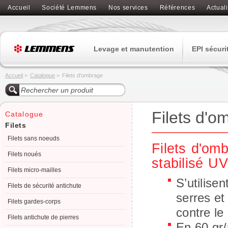
Accueil
Société Lemmens
Nos services
Références
Actuali
Levage et manutention
EPI sécuri
Accueil
>
Catalogue
>
Filets d'ombrage
Filets d'o
Catalogue
Filets
Filets sans noeuds
Filets d'omb
Filets noués
stabilisé UV
Filets micro-mailles
S’utilise
Filets de sécurité antichute
serres et
Filets gardes-corps
contre le
Filets antichute de pierres
En 60 gr/