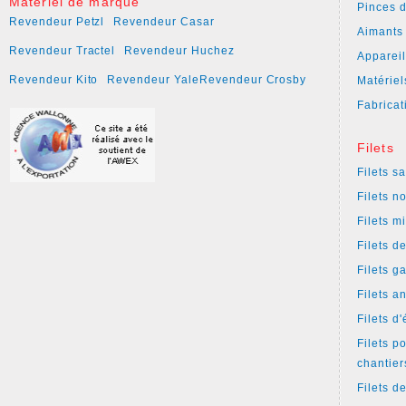
Matériel de marque
Pinces 
Revendeur Petzl
Revendeur Casar
Aimants
Revendeur Tractel
Revendeur Huchez
Apparei
Revendeur Kito
Revendeur Yale
Revendeur Crosby
Matériel
Fabricat
Filets
Filets s
Filets n
Filets m
Filets d
Filets g
Filets a
Filets d
Filets p
chantier
Filets d