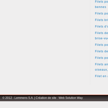
Filets p
bennes
Filets p
Filets b
Filets d
Filets d
brise-vu
Filets p
Filets d
Filets p
Filets an
oiseaux,
Filet en 
© 2012 - Lemmens S.A. |
Création de site
:
Web Solution Way