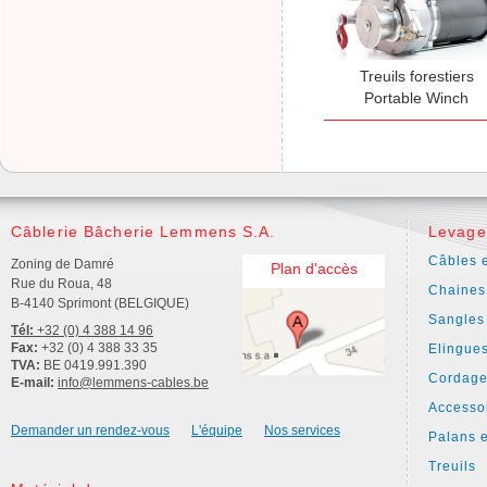
Treuils forestiers
Portable Winch
Câblerie Bâcherie Lemmens S.A.
Levage
Câbles e
Zoning de Damré
Plan d'accès
Rue du Roua, 48
Chaines
B-4140 Sprimont (BELGIQUE)
Sangles
Tél:
+32 (0) 4 388 14 96
Fax:
+32 (0) 4 388 33 35
Elingue
TVA:
BE 0419.991.390
Cordage
E-mail:
info@lemmens-cables.be
Accesso
Demander un rendez-vous
L'équipe
Nos services
Palans e
Treuils