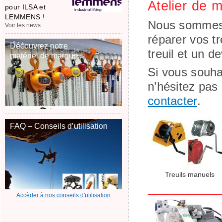
Atelier de m
pour ILSA et
LEMMENS !
Nous sommes e
Voir les news
réparer vos tr
Découvrez notre
treuil et un d
matériel de marque
Si vous souha
n’hésitez pas
contacter
.
FAQ – Conseils d’utilisation
Treuils manuels
Accèder à nos conseils d'utilisation