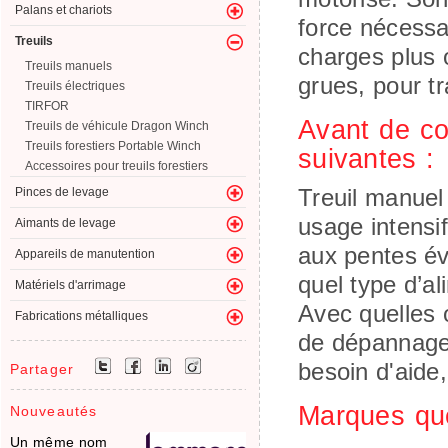
Palans et chariots
force nécessai
Treuils
charges plus 
Treuils manuels
grues, pour tr
Treuils électriques
TIRFOR
Avant de co
Treuils de véhicule Dragon Winch
Treuils forestiers Portable Winch
suivantes :
Accessoires pour treuils forestiers
Treuil manuel
Pinces de levage
usage intensi
Aimants de levage
aux pentes év
Appareils de manutention
quel type d’al
Matériels d'arrimage
Avec quelles o
Fabrications métalliques
de dépannage,
besoin d'aide
Partager
Marques qu
Nouveautés
Un même nom