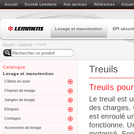
Accueil
Société Lemmens
Nos services
Références
Actuali
Levage et manutention
EPI sécuri
Accueil
>
Catalogue
>
Treuils
Treuils
Catalogue
Levage et manutention
Câbles en acier
Treuils pour
Chaines de levage
Le treuil est 
Sangles de levage
des charges. 
Elingues
est enroulé u
Cordages
fonctionne.
Un
Accessoires de levage
motorisé. Son 