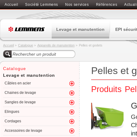
Accueil
Société Lemmens
Nos services
Références
Actuali
Levage et manutention
EPI sécuri
Accueil
>
Catalogue
>
Appareils de manutention
>
Pelles et godets
Pelles et 
Catalogue
Levage et manutention
Câbles en acier
Produits Pel
Chaines de levage
Sangles de levage
G
Elingues
Go
Cordages
Ch
Accessoires de levage
in