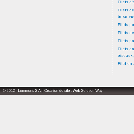
Filets d
Filets d
brise-vu
Filets p
Filets d
Filets p
Filets an
oiseaux,
Filet en 
© 2012 - Lemmens S.A. |
Création de site
:
Web Solution Way