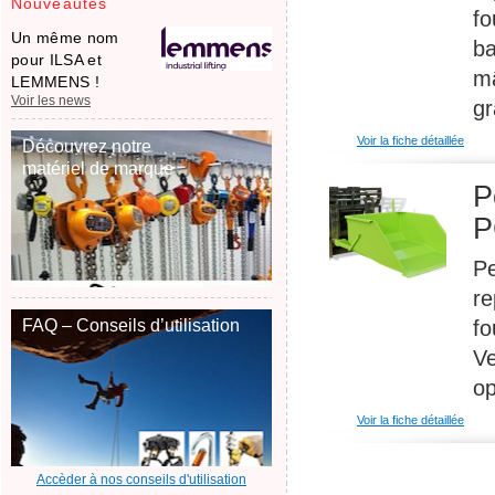
Nouveautés
fo
Un même nom
ba
pour ILSA et
mâ
LEMMENS !
Voir les news
gr
Voir la fiche détaillée
Découvrez notre
matériel de marque
P
P
Pe
re
fo
FAQ – Conseils d’utilisation
Ve
op
Voir la fiche détaillée
Accèder à nos conseils d'utilisation