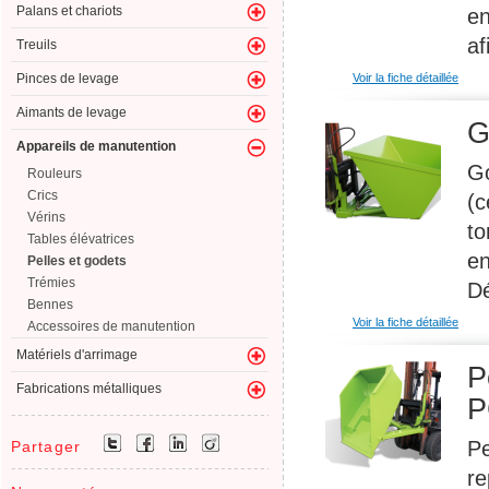
Palans et chariots
en
af
Treuils
Pinces de levage
Voir la fiche détaillée
Aimants de levage
G
Appareils de manutention
Go
Rouleurs
Crics
(c
Vérins
to
Tables élévatrices
en
Pelles et godets
Trémies
Dé
Bennes
Voir la fiche détaillée
Accessoires de manutention
Matériels d'arrimage
P
Fabrications métalliques
P
Pe
Partager
re