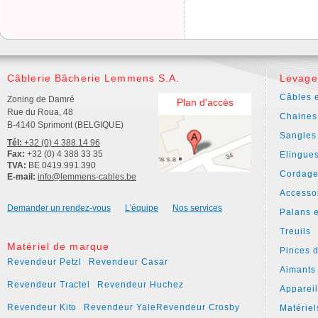
Câblerie Bâcherie Lemmens S.A.
Levage
Câbles e
Zoning de Damré
Plan d'accès
Rue du Roua, 48
Chaines
B-4140 Sprimont (BELGIQUE)
Sangles
Tél:
+32 (0) 4 388 14 96
Fax:
+32 (0) 4 388 33 35
Elingue
TVA:
BE 0419.991.390
Cordage
E-mail:
info@lemmens-cables.be
Accesso
Demander un rendez-vous
L'équipe
Nos services
Palans e
Treuils
Matériel de marque
Pinces 
Revendeur Petzl
Revendeur Casar
Aimants
Revendeur Tractel
Revendeur Huchez
Apparei
Revendeur Kito
Revendeur Yale
Revendeur Crosby
Matériel