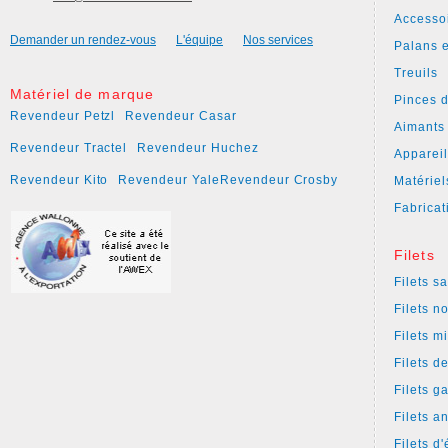
Accesso
Demander un rendez-vous
L'équipe
Nos services
Palans e
Treuils
Matériel de marque
Pinces 
Revendeur Petzl
Revendeur Casar
Aimants
Revendeur Tractel
Revendeur Huchez
Apparei
Revendeur Kito
Revendeur Yale
Revendeur Crosby
Matériel
Fabricat
Filets
Filets s
Filets n
Filets m
Filets d
Filets g
Filets a
Filets d