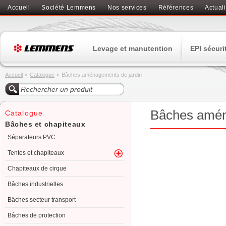
Accueil
Société Lemmens
Nos services
Références
Actuali
Levage et manutention
EPI sécuri
Accueil
>
Catalogue
>
Bâches aménagements de jardin
Bâches amén
Catalogue
Bâches et chapiteaux
Séparateurs PVC
Tentes et chapiteaux
Chapiteaux de cirque
Bâches industrielles
Bâches secteur transport
Bâches de protection