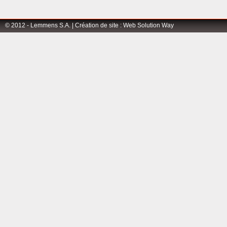
© 2012 - Lemmens S.A. |
Création de site
:
Web Solution Way