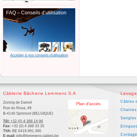
FAQ – Conseils d’utilisation
Accèder à nos conseils d'utilisation
Câblerie Bâcherie Lemmens S.A.
Levage
Câbles e
Zoning de Damré
Plan d'accès
Rue du Roua, 48
Chaines
B-4140 Sprimont (BELGIQUE)
Sangles
Tél:
+32 (0) 4 388 14 96
Fax:
+32 (0) 4 388 33 35
Elingue
TVA:
BE 0419.991.390
Cordage
E-mail:
info@lemmens-cables.be