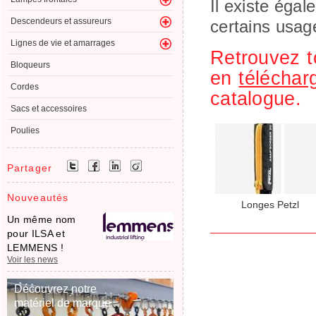
Il existe éga
Descendeurs et assureurs
certains usag
Lignes de vie et amarrages
Retrouvez t
Bloqueurs
en
téléchar
Cordes
catalogue.
Sacs et accessoires
Poulies
Partager
Nouveautés
Longes Petzl
Un même nom
pour ILSA et
LEMMENS !
Voir les news
Découvrez notre
matériel de marque