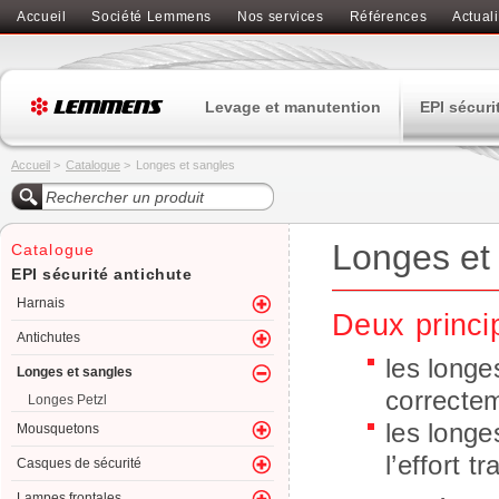
Accueil
Société Lemmens
Nos services
Références
Actuali
Levage et manutention
EPI sécuri
Accueil
>
Catalogue
>
Longes et sangles
Longes et
Catalogue
EPI sécurité antichute
Harnais
Deux princi
Antichutes
les longe
Longes et sangles
correctem
Longes Petzl
les longe
Mousquetons
l’effort t
Casques de sécurité
Lampes frontales