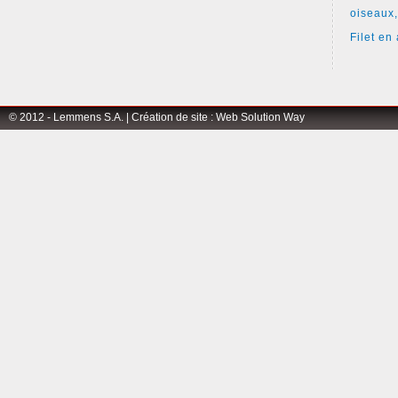
oiseaux,
Filet en 
© 2012 - Lemmens S.A. |
Création de site
:
Web Solution Way