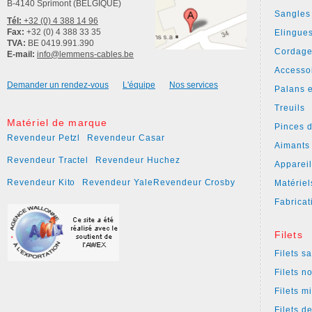
B-4140 Sprimont (BELGIQUE)
Sangles
Tél:
+32 (0) 4 388 14 96
Fax:
+32 (0) 4 388 33 35
Elingue
TVA:
BE 0419.991.390
Cordage
E-mail:
info@lemmens-cables.be
Accesso
Demander un rendez-vous
L'équipe
Nos services
Palans e
Treuils
Matériel de marque
Pinces 
Revendeur Petzl
Revendeur Casar
Aimants
Revendeur Tractel
Revendeur Huchez
Apparei
Revendeur Kito
Revendeur Yale
Revendeur Crosby
Matériel
Fabricat
Filets
Filets s
Filets n
Filets m
Filets d