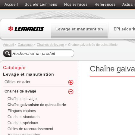
Accueil
Société Lemmens
Nos services
Références
Actuali
Levage et manutention
EPI sécuri
Accueil
>
Catalogue
>
Chaines de levage
>
Chaîne galvanisée de quincaillerie
Chaîne galvan
Catalogue
Levage et manutention
Câbles en acier
Chaines de levage
Chaîne de levage
Chaîne galvanisée de quincaillerie
Elingues chaînes
Crochets standards
Crochets spéciaux
Griffes de raccourcissement