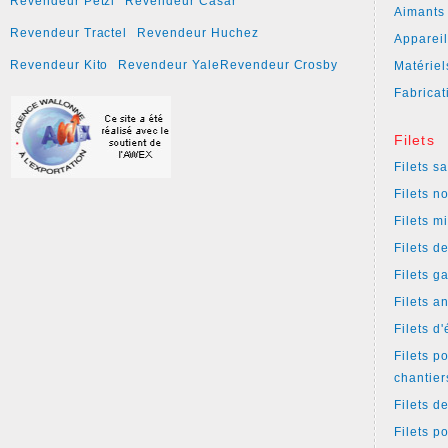
Revendeur Petzl
Revendeur Casar
Aimants
Revendeur Tractel
Revendeur Huchez
Apparei
Revendeur Kito
Revendeur Yale
Revendeur Crosby
Matériel
Fabricat
Filets
Filets s
Filets n
Filets m
Filets d
Filets g
Filets a
Filets d
Filets p
chantier
Filets d
Filets p