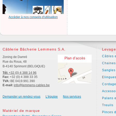
Accèder à nos conseils d'utilisation
Câblerie Bâcherie Lemmens S.A.
Levage
Câbles e
Zoning de Damré
Plan d'accès
Rue du Roua, 48
Chaines
B-4140 Sprimont (BELGIQUE)
Sangles
Tél:
+32 (0) 4 388 14 96
Fax:
+32 (0) 4 388 33 35
Elingue
TVA:
BE 0419.991.390
Cordage
E-mail:
info@lemmens-cables.be
Accesso
Demander un rendez-vous
L'équipe
Nos services
Palans e
Treuils
Matériel de marque
Pinces 