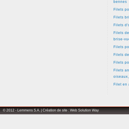
bennes
Filets p
Filets b
Filets d
Filets d
brise-vu
Filets p
Filets d
Filets p
Filets an
oiseaux,
Filet en 
© 2012 - Lemmens S.A. |
Création de site
:
Web Solution Way