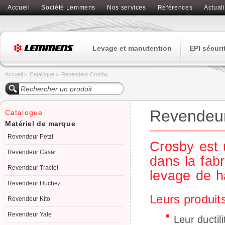
Accueil
Société Lemmens
Nos services
Références
Actuali
Levage et manutention
EPI sécuri
Accueil
>
Catalogue
>
Revendeur Crosby
Revendeu
Catalogue
Matériel de marque
Revendeur Petzl
Crosby est 
Revendeur Casar
dans la fab
Revendeur Tractel
levage de h
Revendeur Huchez
Leurs produit
Revendeur Kito
Revendeur Yale
Leur ductil