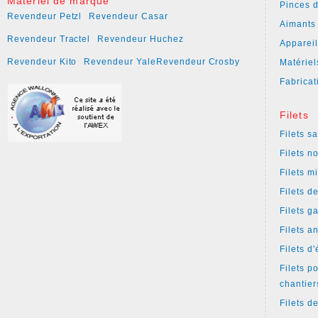
Matériel de marque
Pinces 
Revendeur Petzl
Revendeur Casar
Aimants
Revendeur Tractel
Revendeur Huchez
Apparei
Revendeur Kito
Revendeur Yale
Revendeur Crosby
Matériel
Fabricat
Filets
Filets s
Filets n
Filets m
Filets d
Filets g
Filets a
Filets d
Filets p
chantier
Filets d