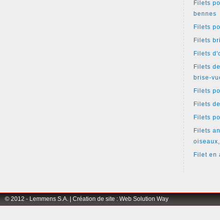
Filets p
bennes
Filets p
Filets b
Filets d
Filets d
brise-vu
Filets p
Filets d
Filets p
Filets an
oiseaux,
Filet en 
© 2012 - Lemmens S.A. |
Création de site
:
Web Solution Way