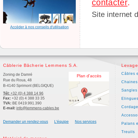
contacter
.
Site internet
Accèder à nos conseils d'utilisation
Câblerie Bâcherie Lemmens S.A.
Levage
Câbles e
Zoning de Damré
Plan d'accès
Rue du Roua, 48
Chaines
B-4140 Sprimont (BELGIQUE)
Sangles
Tél:
+32 (0) 4 388 14 96
Fax:
+32 (0) 4 388 33 35
Elingue
TVA:
BE 0419.991.390
Cordage
E-mail:
info@lemmens-cables.be
Accesso
Demander un rendez-vous
L'équipe
Nos services
Palans e
Treuils