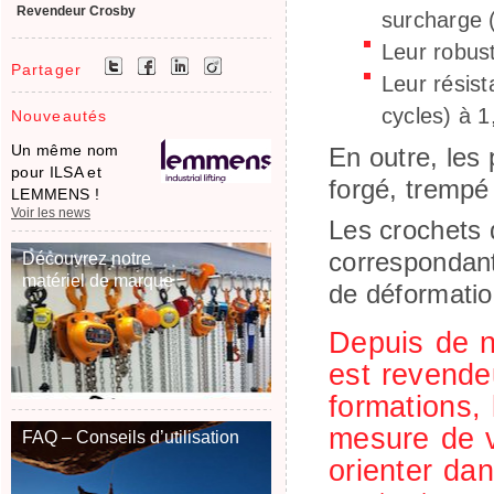
Revendeur Crosby
surcharge (
Leur robus
Partager
Leur résist
cycles) à 1
Nouveautés
Un même nom
En outre, les 
pour ILSA et
forgé, trempé
LEMMENS !
Voir les news
Les crochets 
correspondant
Découvrez notre
matériel de marque
de déformatio
Depuis de 
est revend
formations,
mesure de v
FAQ – Conseils d’utilisation
orienter da