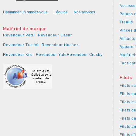
Accesso
Demander un rendez-vous
L'équipe
Nos services
Palans e
Treuils
Matériel de marque
Pinces 
Revendeur Petzl
Revendeur Casar
Aimants
Revendeur Tractel
Revendeur Huchez
Apparei
Revendeur Kito
Revendeur Yale
Revendeur Crosby
Matériel
Fabricat
Filets
Filets s
Filets n
Filets m
Filets d
Filets g
Filets a
Filets d