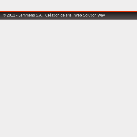
© 2012 - Lemmens S.A. |
Création de site
:
Web Solution Way