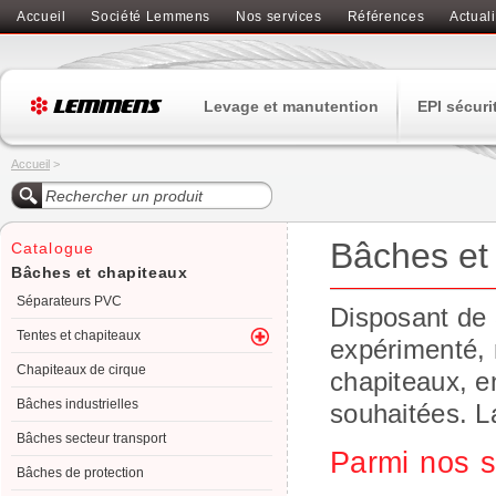
Accueil
Société Lemmens
Nos services
Références
Actuali
Levage et manutention
EPI sécuri
Accueil
>
Bâches et
Catalogue
Bâches et chapiteaux
Séparateurs PVC
Disposant de 
Tentes et chapiteaux
expérimenté, 
Chapiteaux de cirque
chapiteaux, e
Bâches industrielles
souhaitées. La
Bâches secteur transport
Parmi nos s
Bâches de protection