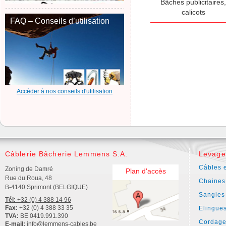
Bâches publicitaires,
calicots
FAQ – Conseils d’utilisation
Accèder à nos conseils d'utilisation
Câblerie Bâcherie Lemmens S.A.
Levage
Câbles e
Zoning de Damré
Plan d'accès
Rue du Roua, 48
Chaines
B-4140 Sprimont (BELGIQUE)
Sangles
Tél:
+32 (0) 4 388 14 96
Fax:
+32 (0) 4 388 33 35
Elingue
TVA:
BE 0419.991.390
Cordage
E-mail:
info@lemmens-cables.be