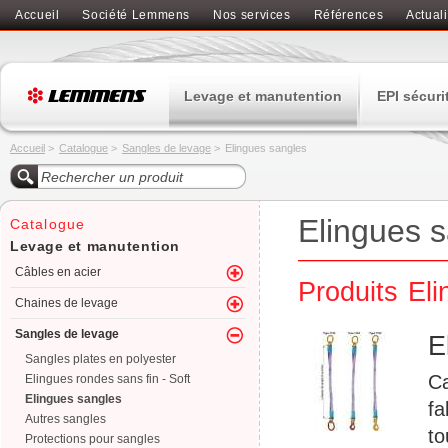
Accueil
Société Lemmens
Nos services
Références
Actuali
Levage et manutention
EPI sécuri
Accueil
>
Catalogue
>
Sangles de levage
>
Elingues sangles
Elingues 
Catalogue
Levage et manutention
Câbles en acier
Produits El
Chaines de levage
Sangles de levage
E
Sangles plates en polyester
Ca
Elingues rondes sans fin - Soft
Elingues sangles
fa
Autres sangles
to
Protections pour sangles