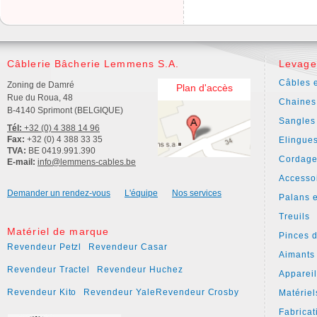
Câblerie Bâcherie Lemmens S.A.
Levage
Câbles e
Zoning de Damré
Plan d'accès
Rue du Roua, 48
Chaines
B-4140 Sprimont (BELGIQUE)
Sangles
Tél:
+32 (0) 4 388 14 96
Fax:
+32 (0) 4 388 33 35
Elingue
TVA:
BE 0419.991.390
Cordage
E-mail:
info@lemmens-cables.be
Accesso
Demander un rendez-vous
L'équipe
Nos services
Palans e
Treuils
Matériel de marque
Pinces 
Revendeur Petzl
Revendeur Casar
Aimants
Revendeur Tractel
Revendeur Huchez
Apparei
Revendeur Kito
Revendeur Yale
Revendeur Crosby
Matériel
Fabricat