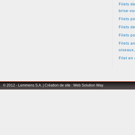
Filets d
brise-vu
Filets p
Filets d
Filets p
Filets an
oiseaux,
Filet en 
© 2012 - Lemmens S.A. |
Création de site
:
Web Solution Way