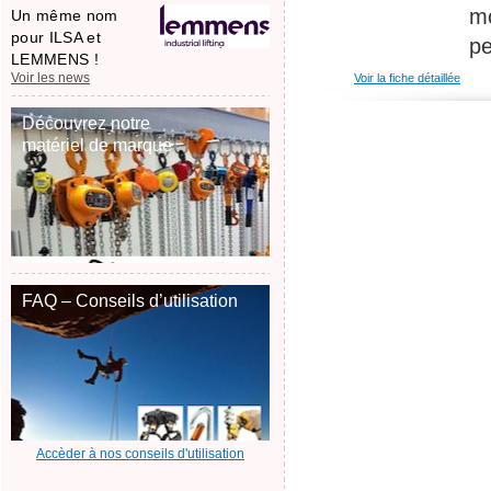
mo
Un même nom
pour ILSA et
pe
LEMMENS !
Voir les news
Voir la fiche détaillée
Découvrez notre
matériel de marque
FAQ – Conseils d’utilisation
Accèder à nos conseils d'utilisation