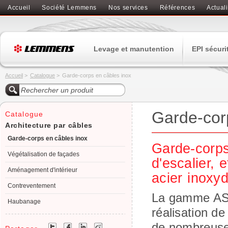
Accueil
Société Lemmens
Nos services
Références
Actuali
Levage et manutention
EPI sécuri
Accueil
>
Catalogue
>
Garde-corps en câbles inox
Garde-cor
Catalogue
Architecture par câbles
Garde-corps en câbles inox
Garde-corps
Végétalisation de façades
d'escalier, 
Aménagement d'intérieur
acier inoxy
Contreventement
La gamme ASS 
Haubanage
réalisation de
de nombreuses