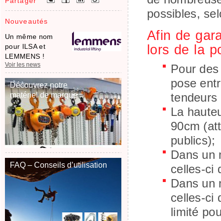
Partager
possibles, sel
Nouveautés
Afin de gara
Un même nom
lors de la 
pour ILSA et
LEMMENS !
Voir les news
Pour des 
pose entr
Découvrez notre
matériel de marque
tendeurs 
La hauteu
90cm (at
publics);
Dans un m
FAQ – Conseils d’utilisation
celles-ci
Dans un m
celles-ci
limité po