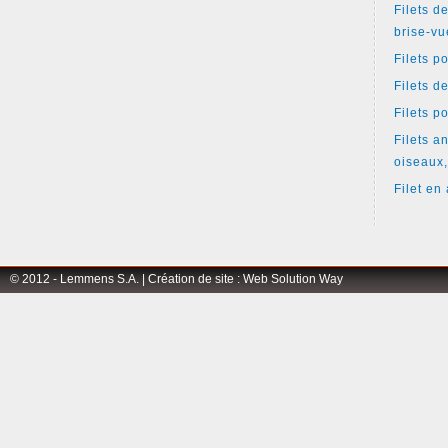
Filets d
brise-vu
Filets p
Filets d
Filets p
Filets an
oiseaux,
Filet en 
© 2012 - Lemmens S.A. |
Création de site
:
Web Solution Way