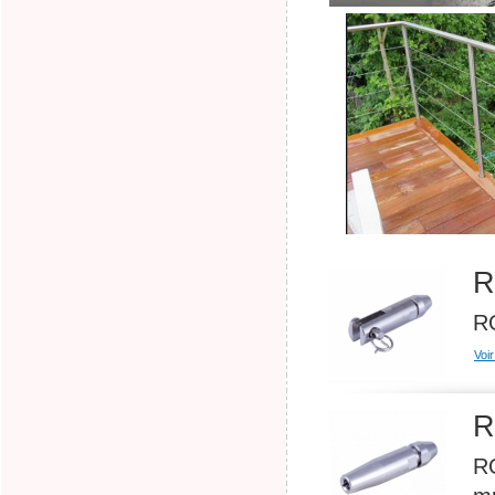
R
RO
Voir
R
RO