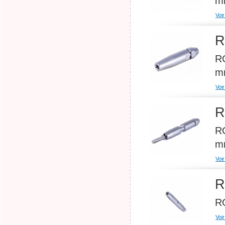
m
Voir
R
RO
m
Voir
R
RO
m
Voir
R
R
Voir