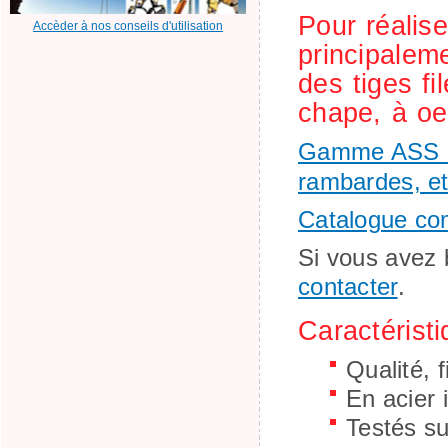
Pour réalise
Accèder à nos conseils d'utilisation
principalem
des tiges fi
chape, à oel
Gamme ASS d'a
rambardes, e
Catalogue co
Si vous avez 
contacter
.
Caractérist
Qualité, f
En acier 
Testés su