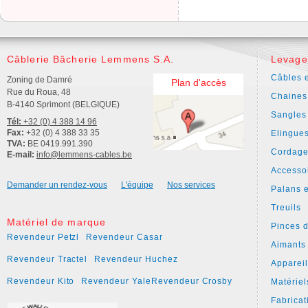
Câblerie Bâcherie Lemmens S.A.
Levage
Câbles e
Zoning de Damré
Plan d'accès
Rue du Roua, 48
Chaines
B-4140 Sprimont (BELGIQUE)
Sangles
Tél:
+32 (0) 4 388 14 96
Fax:
+32 (0) 4 388 33 35
Elingue
TVA:
BE 0419.991.390
Cordage
E-mail:
info@lemmens-cables.be
Accesso
Demander un rendez-vous
L'équipe
Nos services
Palans e
Treuils
Matériel de marque
Pinces 
Revendeur Petzl
Revendeur Casar
Aimants
Revendeur Tractel
Revendeur Huchez
Apparei
Revendeur Kito
Revendeur Yale
Revendeur Crosby
Matériel
Fabricat