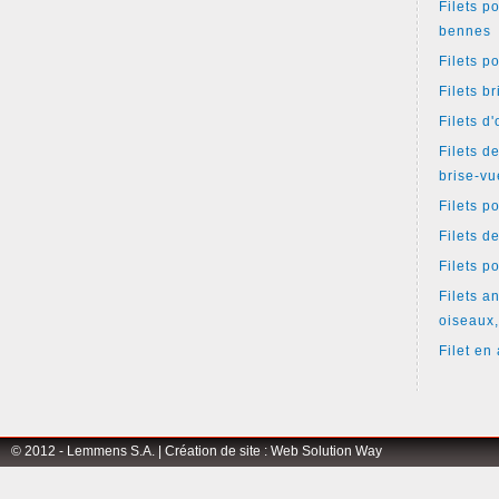
Filets p
bennes
Filets p
Filets b
Filets d
Filets d
brise-vu
Filets p
Filets d
Filets p
Filets an
oiseaux,
Filet en 
© 2012 - Lemmens S.A. |
Création de site
:
Web Solution Way