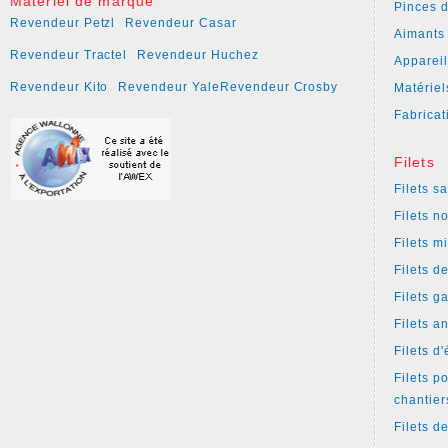
Matériel de marque
Pinces 
Revendeur Petzl
Revendeur Casar
Aimants
Revendeur Tractel
Revendeur Huchez
Apparei
Revendeur Kito
Revendeur Yale
Revendeur Crosby
Matériel
Fabricat
Filets
Filets s
Filets n
Filets m
Filets d
Filets g
Filets a
Filets d
Filets p
chantier
Filets d