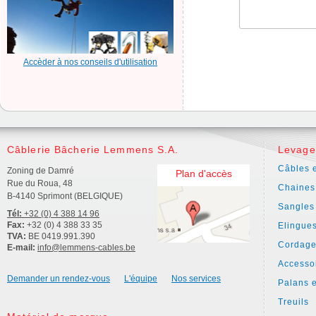
Accèder à nos conseils d'utilisation
Câblerie Bâcherie Lemmens S.A.
Levage
Câbles e
Zoning de Damré
Plan d'accès
Rue du Roua, 48
Chaines
B-4140 Sprimont (BELGIQUE)
Sangles
Tél:
+32 (0) 4 388 14 96
Fax:
+32 (0) 4 388 33 35
Elingue
TVA:
BE 0419.991.390
Cordage
E-mail:
info@lemmens-cables.be
Accesso
Demander un rendez-vous
L'équipe
Nos services
Palans e
Treuils