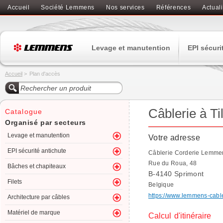
Accueil
Société Lemmens
Nos services
Références
Actuali
Levage et manutention
EPI sécuri
Accueil
>
Plan d'accès
Câblerie à Til
Catalogue
Organisé par secteurs
Levage et manutention
Votre adresse
EPI sécurité antichute
Câblerie Corderie Lemme
Rue du Roua, 48
Bâches et chapiteaux
B-4140 Sprimont
Filets
Belgique
https://www.lemmens-cabl
Architecture par câbles
Matériel de marque
Calcul d'itinéraire