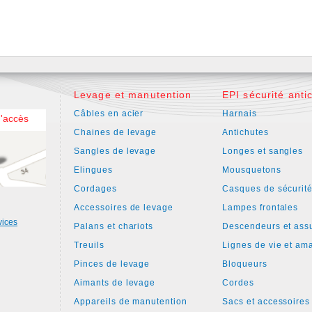
Levage et manutention
EPI sécurité anti
Câbles en acier
Harnais
d'accès
Chaines de levage
Antichutes
Sangles de levage
Longes et sangles
Elingues
Mousquetons
Cordages
Casques de sécurit
Accessoires de levage
Lampes frontales
vices
Palans et chariots
Descendeurs et ass
Treuils
Lignes de vie et am
Pinces de levage
Bloqueurs
Aimants de levage
Cordes
Appareils de manutention
Sacs et accessoires