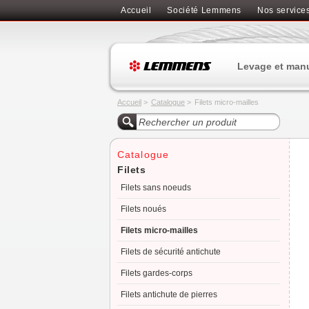
Accueil
Société Lemmens
Nos service
Levage et man
Accueil
>
Catalogue
>
Filets micro-mailles
Catalogue
Filets
Filets sans noeuds
Filets noués
Filets micro-mailles
Filets de sécurité antichute
Filets gardes-corps
Filets antichute de pierres