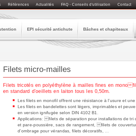
s
Références
Actualités
FAQ - Conseils d'utilisation
Contact
utention
EPI sécurité antichute
Bâches et chapiteaux
Filets micro-mailles
Filets tricotés en polyéthylène à mailles fines en monofi
en standard d'oeillets en laiton tous les 0,50m.
Les filets en monofil offrent une résistance
à l’usure et une
Les filets en bandelettes sont légers, imprimables
et peuven
en version ignifugée selon DIN 4102 B1.
Applications: filets de séparation pour installations de tr
et
pare-poussière, sacs de rangement, filets de couverture
d’ombrage
pour vérandas, filets décoratifs, …