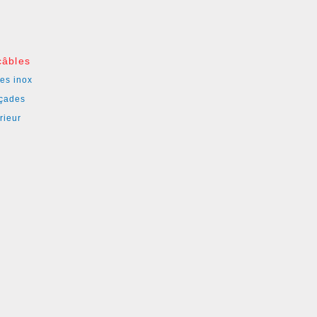
câbles
es inox
açades
rieur