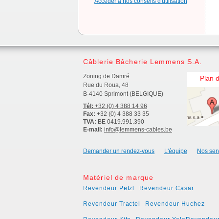
Accèder à nos conseils d'utilisation
Câblerie Bâcherie Lemmens S.A.
Zoning de Damré
Plan 
Rue du Roua, 48
B-4140 Sprimont (BELGIQUE)
Tél:
+32 (0) 4 388 14 96
Fax:
+32 (0) 4 388 33 35
TVA:
BE 0419.991.390
E-mail:
info@lemmens-cables.be
Demander un rendez-vous
L'équipe
Nos ser
Matériel de marque
Revendeur Petzl
Revendeur Casar
Revendeur Tractel
Revendeur Huchez