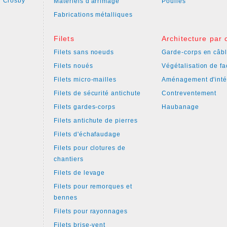
 Crosby
Matériels d'arrimage
Poulies
Fabrications métalliques
Filets
Architecture par 
Filets sans noeuds
Garde-corps en câbl
Filets noués
Végétalisation de f
Filets micro-mailles
Aménagement d'inté
Filets de sécurité antichute
Contreventement
Filets gardes-corps
Haubanage
Filets antichute de pierres
Filets d'échafaudage
Filets pour clotures de
chantiers
Filets de levage
Filets pour remorques et
bennes
Filets pour rayonnages
Filets brise-vent