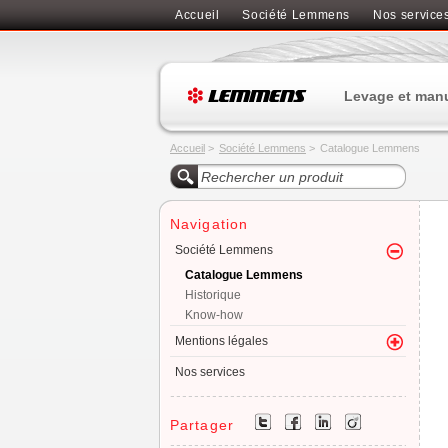
Accueil
Société Lemmens
Nos service
Levage et man
Accueil
>
Société Lemmens
>
Catalogue Lemmens
Navigation
Société Lemmens
Catalogue Lemmens
Historique
Know-how
Mentions légales
Nos services
Partager