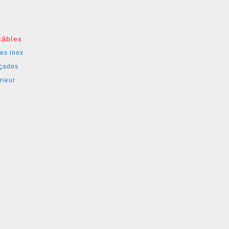
câbles
es inox
açades
rieur