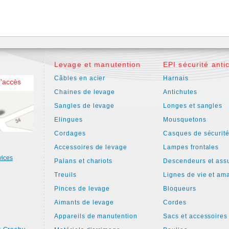
Levage et manutention
EPI sécurité anti
Câbles en acier
Harnais
d'accès
Chaines de levage
Antichutes
Sangles de levage
Longes et sangles
Elingues
Mousquetons
Cordages
Casques de sécurit
Accessoires de levage
Lampes frontales
vices
Palans et chariots
Descendeurs et ass
Treuils
Lignes de vie et am
Pinces de levage
Bloqueurs
Aimants de levage
Cordes
Appareils de manutention
Sacs et accessoires