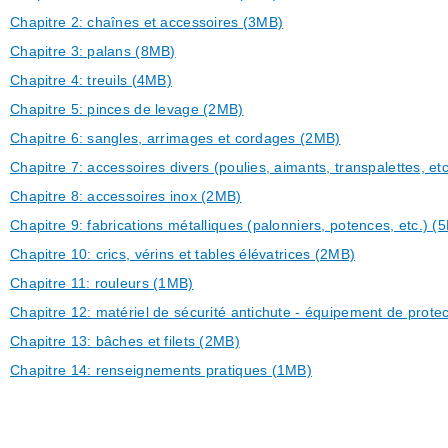
Chapitre 2: chaînes et accessoires (3MB)
Chapitre 3: palans (8MB)
Chapitre 4: treuils (4MB)
Chapitre 5: pinces de levage (2MB)
Chapitre 6: sangles, arrimages et cordages (2MB)
Chapitre 7: accessoires divers (poulies, aimants, transpalettes, et
Chapitre 8: accessoires inox (2MB)
Chapitre 9: fabrications métalliques (palonniers, potences, etc.) (
Chapitre 10: crics, vérins et tables élévatrices (2MB)
Chapitre 11: rouleurs (1MB)
Chapitre 12: matériel de sécurité antichute - équipement de protec
Chapitre 13: bâches et filets (2MB)
Chapitre 14: renseignements pratiques (1MB)