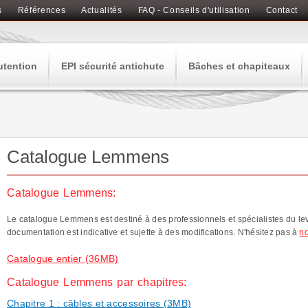
s
Références
Actualités
FAQ - Conseils d'utilisation
Contact
utention
EPI sécurité antichute
Bâches et chapiteaux
Catalogue Lemmens
Catalogue Lemmens:
Le catalogue Lemmens est destiné à des professionnels et spécialistes du le
documentation est indicative et sujette à des modifications. N'hésitez pas à
no
Catalogue entier (36MB)
Catalogue Lemmens par chapitres:
Chapitre 1 : câbles et accessoires (3MB)