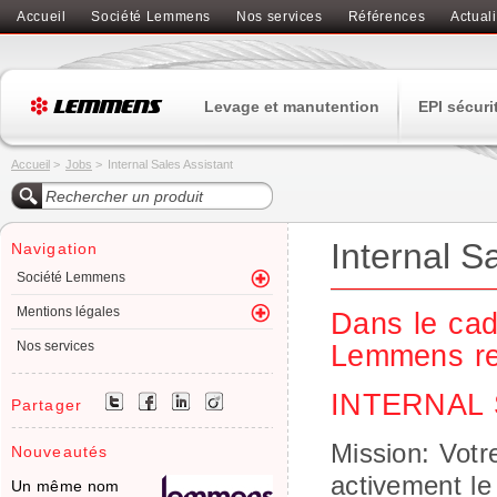
Accueil
Société Lemmens
Nos services
Références
Actuali
Levage et manutention
EPI sécuri
Accueil
>
Jobs
>
Internal Sales Assistant
Internal S
Navigation
Société Lemmens
Mentions légales
Dans le cad
Nos services
Lemmens re
INTERNAL 
Partager
Mission:
Votr
Nouveautés
activement le
Un même nom