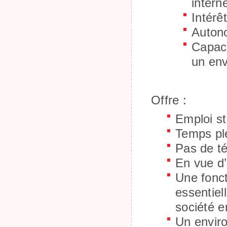
intern
Intérê
Autono
Capaci
un en
Offre
:
Emploi st
Temps ple
Pas de té
En vue d
Une fonct
essentiel
société e
Un enviro