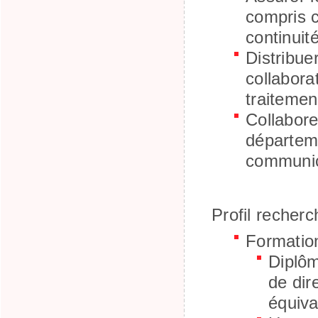
compris c
continuit
Distribue
collabora
traitemen
Collabore
départeme
communic
Profil recherc
Formation
Diplôm
de dir
équiva