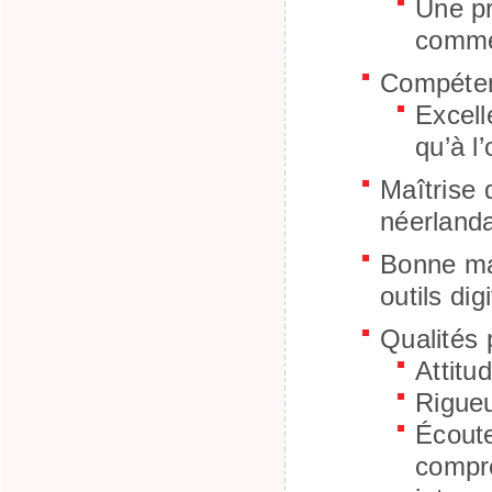
Une pr
commer
Compéten
Excell
qu’à l’
Maîtrise 
néerlanda
Bonne maî
outils di
Qualités 
Attitu
Rigueu
Écoute
compre