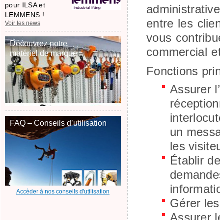
pour ILSA et
administrative
LEMMENS !
entre les clie
Voir les news
vous contribu
Découvrez notre
commercial et 
matériel de marque
Fonctions pri
Assurer l
réception
interlocu
FAQ – Conseils d’utilisation
un messag
les visit
Établir d
demandes 
informati
Accèder à nos conseils d'utilisation
Gérer le
Assurer l