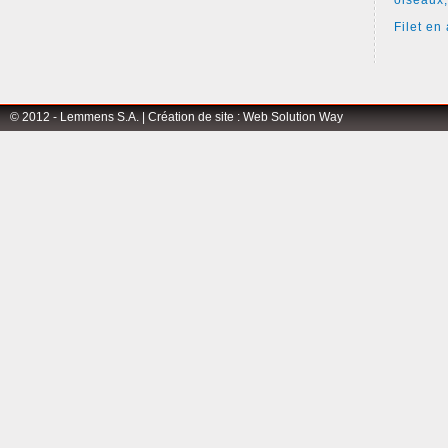
oiseaux,
Filet en 
© 2012 - Lemmens S.A. |
Création de site
:
Web Solution Way