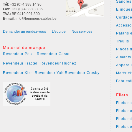
Sangles
Tél:
+32 (0) 4 388 14 96
Fax:
+32 (0) 4 388 33 35
Elingue
TVA:
BE 0419.991.390
Cordage
E-mail:
info@lemmens-cables.be
Accesso
Demander un rendez-vous
L'équipe
Nos services
Palans e
Treuils
Matériel de marque
Pinces 
Revendeur Petzl
Revendeur Casar
Aimants
Revendeur Tractel
Revendeur Huchez
Apparei
Revendeur Kito
Revendeur Yale
Revendeur Crosby
Matériel
Fabricat
Filets
Filets s
Filets n
Filets m
Filets d