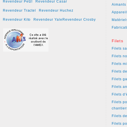
Revendeur Petzl
Revendeur Casar
Aimants
Revendeur Tractel
Revendeur Huchez
Apparei
Revendeur Kito
Revendeur Yale
Revendeur Crosby
Matériel
Fabricat
Filets
Filets s
Filets n
Filets m
Filets d
Filets g
Filets a
Filets d
Filets p
chantier
Filets d
Filets p