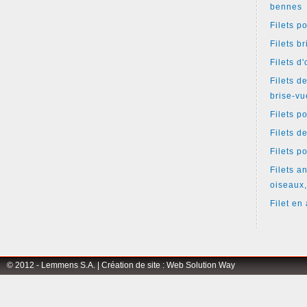
bennes
Filets p
Filets b
Filets d
Filets d
brise-vu
Filets p
Filets d
Filets p
Filets an
oiseaux,
Filet en 
© 2012 - Lemmens S.A. |
Création de site
:
Web Solution Way