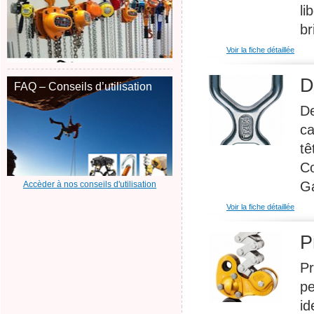
li
br
Voir la fiche détaillée
D
FAQ – Conseils d’utilisation
De
ca
tê
Co
Ga
Accèder à nos conseils d'utilisation
Voir la fiche détaillée
P
Pr
pe
id