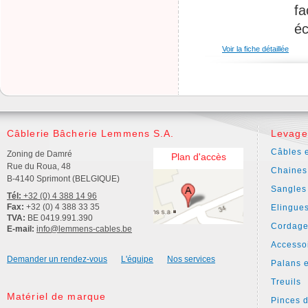
fa
éc
Voir la fiche détaillée
Câblerie Bâcherie Lemmens S.A.
Levage
Câbles e
Zoning de Damré
Plan d'accès
Rue du Roua, 48
Chaines
B-4140 Sprimont (BELGIQUE)
Sangles
Tél:
+32 (0) 4 388 14 96
Fax:
+32 (0) 4 388 33 35
Elingue
TVA:
BE 0419.991.390
Cordage
E-mail:
info@lemmens-cables.be
Accesso
Demander un rendez-vous
L'équipe
Nos services
Palans e
Treuils
Matériel de marque
Pinces 