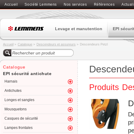
Accueil
Société Lemmens
Nos services
Références
Actuali
Levage et manutention
EPI sécuri
Accueil
>
Catalogue
>
Descendeurs et assureurs
>
Descendeurs Petzl
Descendeu
Catalogue
EPI sécurité antichute
Harnais
Produits De
Antichutes
Longes et sangles
D
Mousquetons
De
Casques de sécurité
pr
Lampes frontales
pe