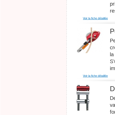
pr
re
Voir la fiche détaillée
P
Pe
cr
la
S'
im
Voir la fiche détaillée
D
De
va
fo