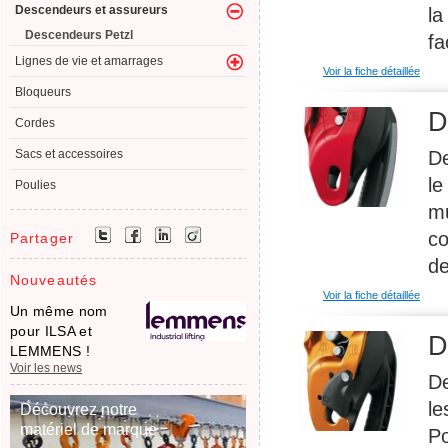
Descendeurs et assureurs
la
Descendeurs Petzl
fa
Lignes de vie et amarrages
Voir la fiche détaillée
Bloqueurs
D
Cordes
De
Sacs et accessoires
le
Poulies
mu
co
Partager
de
Nouveautés
Voir la fiche détaillée
Un même nom
pour ILSA et
D
LEMMENS !
Voir les news
De
le
Découvrez notre
matériel de marque
Po